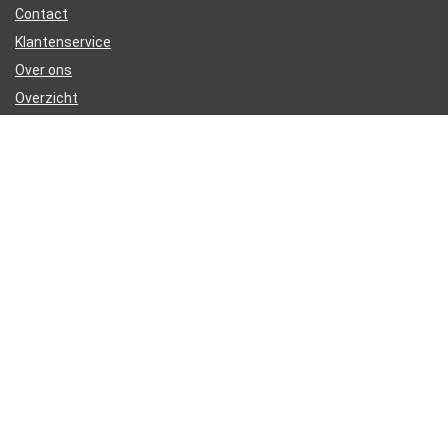
Contact
Klantenservice
Over ons
Overzicht
Onze webshops
Vacature
Blogs
Privacybeleid
Adverteren
Contact
electrische-step.nl
Postadres: Lakenvelder 3 5507KV Veldhoven Nederland
KVK: 88360687