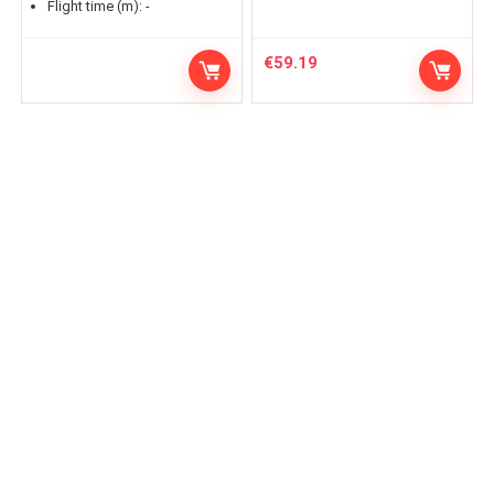
Flight time (m):
-
€
59.19