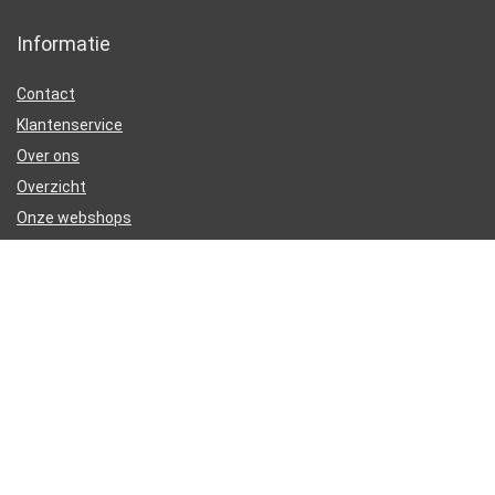
Informatie
Contact
Klantenservice
Over ons
Overzicht
Onze webshops
Vacature
Blogs
Privacybeleid
Adverteren
Contact
electrische-step.nl
Postadres: Lakenvelder 3 5507KV Veldhoven Nederland