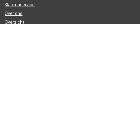
Klantenservice
Over ons
Overzicht
Onze webshops
Vacature
Blogs
Privacybeleid
Adverteren
Contact
electrische-step.nl
Postadres: Lakenvelder 3 5507KV Veldhoven Nederland
KVK: 88360687
E-mail:
info@electrische-step.nl