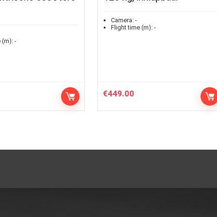
Camera:
-
Flight time (m):
-
 (m):
-
€
449.00