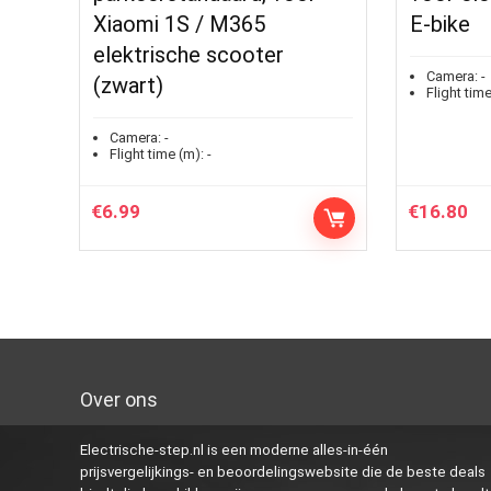
Xiaomi 1S / M365
E-bike
elektrische scooter
Camera:
-
(zwart)
Flight time
Camera:
-
Flight time (m):
-
€
6.99
€
16.80
Over ons
Electrische-step.nl is een moderne alles-in-één
prijsvergelijkings- en beoordelingswebsite die de beste deals