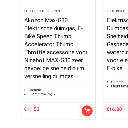
ELEKTRISCHE STEPPEN
ELEKTRISCHE
Akozon Max-G30
Elektris
Elektrische duimgas, E-
Duimgas
Bike Speed ​​​​Thumb
Snelheid
Accelerator Thumb
Gaspeda
Throttle accessoire voor
waterdi
Ninebot MAX-G30 zeer
voor ele
gevoelige snelheid duim
E-bike
versnelling duimgas
Camera:
-
Flight time
Camera:
-
Flight time (m):
-
€
11.53
€
16.80