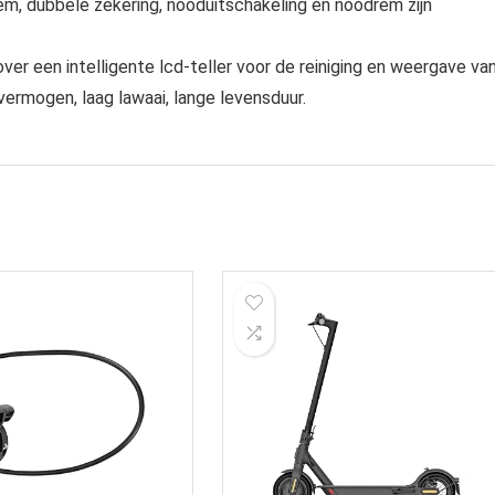
m, dubbele zekering, nooduitschakeling en noodrem zijn
r een intelligente lcd-teller voor de reiniging en weergave va
ermogen, laag lawaai, lange levensduur.