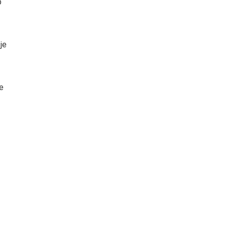
p
je
te