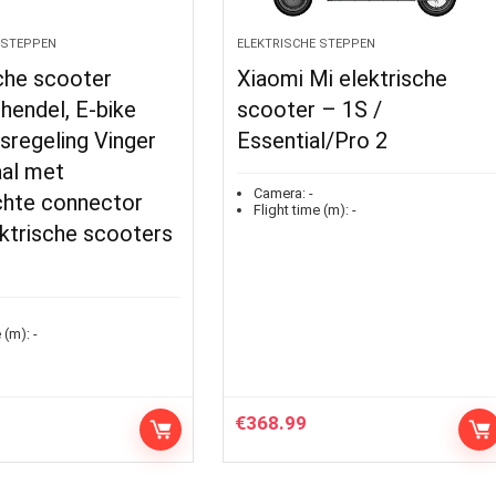
 STEPPEN
ELEKTRISCHE STEPPEN
che scooter
Xiaomi Mi elektrische
hendel, E-bike
scooter – 1S /
sregeling Vinger
Essential/Pro 2
al met
Camera:
-
chte connector
Flight time (m):
-
ktrische scooters
 (m):
-
€
368.99