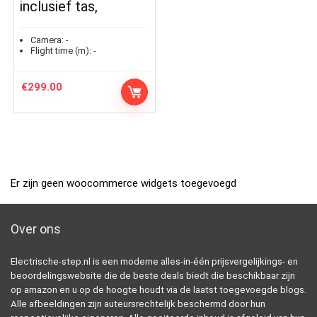
inclusief tas,
Camera:
-
Flight time (m):
-
€
299.00
Er zijn geen woocommerce widgets toegevoegd
Over ons
Electrische-step.nl is een moderne alles-in-één prijsvergelijkings- en
beoordelingswebsite die de beste deals biedt die beschikbaar zijn
op amazon en u op de hoogte houdt via de laatst toegevoegde blogs.
Alle afbeeldingen zijn auteursrechtelijk beschermd door hun