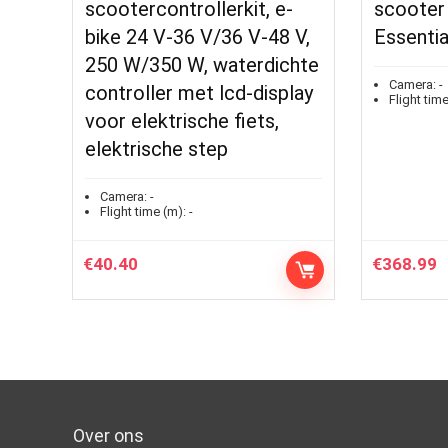
scootercontrollerkit, e-
scooter
bike 24 V-36 V/36 V-48 V,
Essentia
250 W/350 W, waterdichte
Camera:
-
controller met lcd-display
Flight time
voor elektrische fiets,
elektrische step
Camera:
-
Flight time (m):
-
€
40.40
€
368.99
Over ons