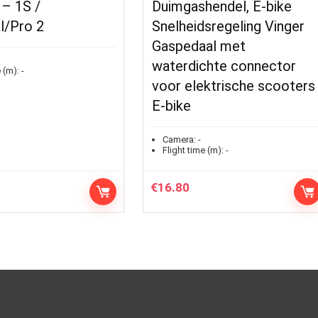
 – 1S /
Duimgashendel, E-bike
l/Pro 2
Snelheidsregeling Vinger
Gaspedaal met
waterdichte connector
 (m):
-
voor elektrische scooters
E-bike
Camera:
-
Flight time (m):
-
€
16.80