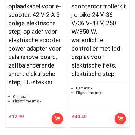
oplaadkabel voor e-
scootercontrollerkit
scooter: 42 V 2 A 3-
, e-bike 24 V-36
polige elektrische
V/36 V-48 V, 250
step, oplader voor
W/350 W,
elektrische scooter,
waterdichte
power adapter voor
controller met lcd-
balanshoverboard,
display voor
zelfbalancerende
elektrische fiets,
smart elektrische
elektrische step
step, EU-stekker
Camera:
-
Flight time (m):
-
Camera:
-
Flight time (m):
-
€
12.99
€
40.40