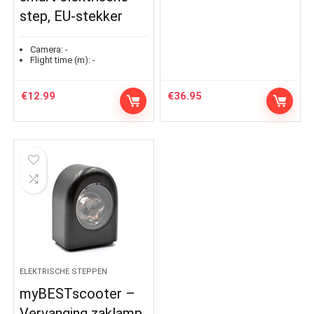
step, EU-stekker
Camera:
-
Flight time (m):
-
€
12.99
€
36.95
ELEKTRISCHE STEPPEN
myBESTscooter –
Vervanging zaklamp